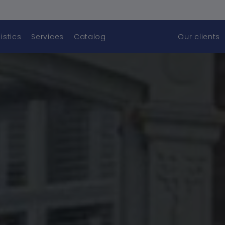
istics
Services
Catalog
Our clients
let's get started !