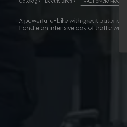
Catalog
>
Electric Bikes >
VAE Pervelo Modulé
A powerful e-bike with great autonomy
handle an intensive day of traffic with
Industry