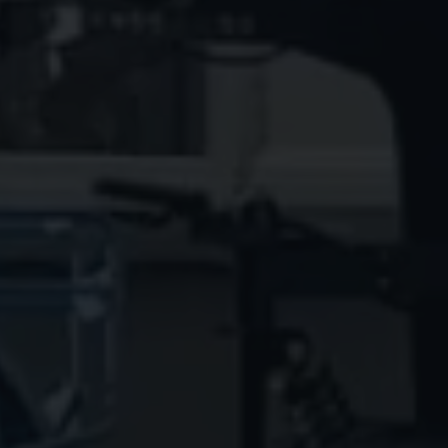
[honeypot confirm-email "confirm email"]
Check if you wish to receive newsletters from K-Ryole