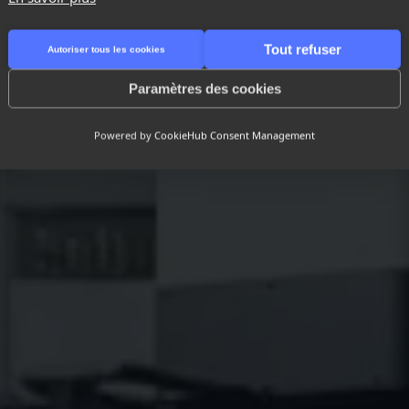
Tout refuser
Autoriser tous les cookies
 and the durability to
 a K-Ryole
Paramètres des cookies
Powered by
CookieHub Consent Management
 sector*
How did you hear about 