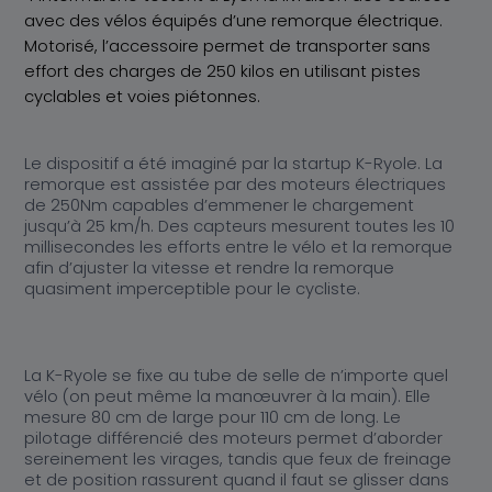
Actualités
Au cœur de K-Ryole
avec des vélos équipés d’une remorque électrique.
Nos partenaires distributeurs
Motorisé, l’accessoire permet de transporter sans
Nos partenaires distributeurs
effort des charges de 250 kilos en utilisant pistes
cyclables et voies piétonnes.
Contact
Le dispositif a été imaginé par la startup K-Ryole. La
remorque est assistée par des moteurs électriques
de 250Nm capables d’emmener le chargement
jusqu’à 25 km/h. Des capteurs mesurent toutes les 10
millisecondes les efforts entre le vélo et la remorque
afin d’ajuster la vitesse et rendre la remorque
quasiment imperceptible pour le cycliste.
La K-Ryole se fixe au tube de selle de n’importe quel
vélo (on peut même la manœuvrer à la main). Elle
mesure 80 cm de large pour 110 cm de long. Le
pilotage différencié des moteurs permet d’aborder
sereinement les virages, tandis que feux de freinage
et de position rassurent quand il faut se glisser dans