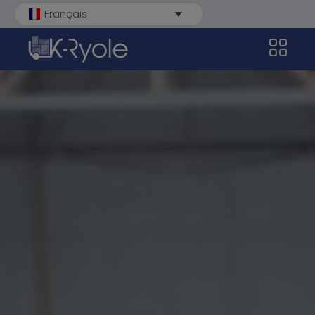
Français
Débarrassons-nous des
Votre CycloTransition
formalités !
Catalogues
Remorques électriques
Services
Vélos électriques
Clients
À propos
L’industrie française
Applications
La techno