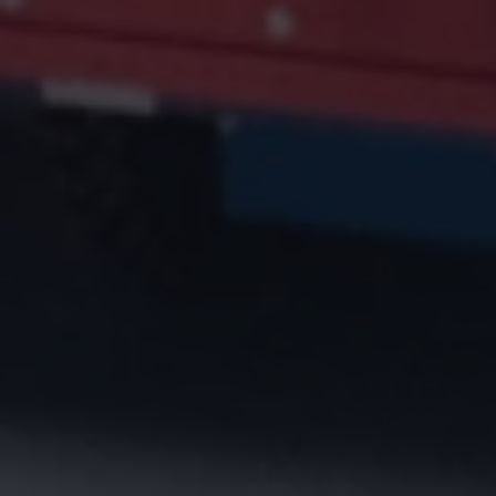
Secteur d'activité*
Comment connaissez-vous K-
Ryole*