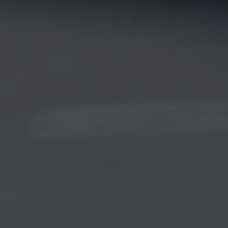
[honeypot confirm-email "confirm email"]
Cochez cette case si vous souhaitez recevoir des
mails d'actus sur K-Ryole