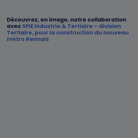
Actualités
Au cœur de K-Ryole
Nos partenaires distributeurs
Nos partenaires distributeurs
Découvrez, en image, notre collaboration
avec
SPIE Industrie & Tertiaire – division
Tertiaire, pour la construction du nouveau
Contact
métro Rennais