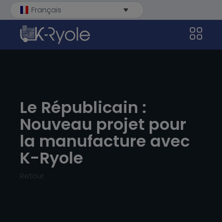
Français
Débarrassons-nous des
Votre CycloTransition
formalités !
Catalogues
Le Républicain :
Remorques électriques
Nouveau projet pour
Services
Vélos électriques
la manufacture avec
Clients
K-Ryole
À propos
Retour
L’industrie française
Applications
La techno