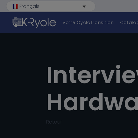
Français
Votre CycloTransition
Catalo
Déb
Intervi
Hardwa
Retour