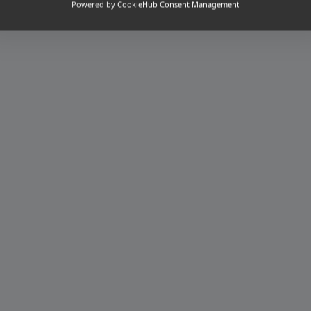
Powered by
CookieHub Consent Management
[honeypot confirm-email "confirm email"]
ette case si vous souhaitez recevoir des mails d'actus su