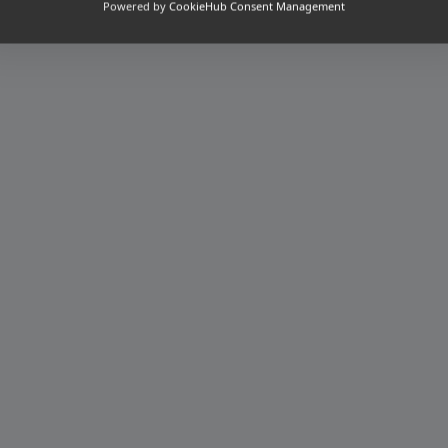
Powered by
CookieHub Consent Management
[honeypot confirm-email "confirm email"]
ette case si vous souhaitez recevoir des mails d'actus su