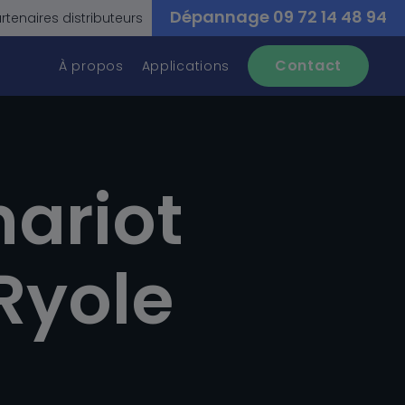
Dépannage 09 72 14 48 94
rtenaires distributeurs
Contact
À propos
Applications
és !
hariot
Ryole