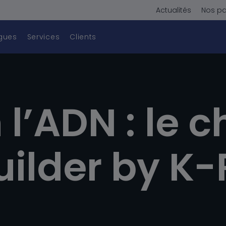
Actualités
Nos pa
gues
Services
Clients
arrassons-nous des formalit
l’ADN : le c
uilder by K-