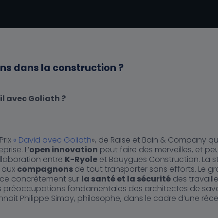
ns dans la construction ?
l avec Goliath ?
Prix
« David avec Goliath
», de Raise et Bain & Company qu
rise. L’
open innovation
peut faire des merveilles, et pe
llaboration entre
K-Ryole
et Bouygues Construction. La s
t aux
compagnons
de tout transporter sans efforts. Le g
ce concrètement sur
la santé et la sécurité
des travaill
es préoccupations fondamentales des architectes de savo
onnait Philippe Simay, philosophe, dans le cadre d’une réc