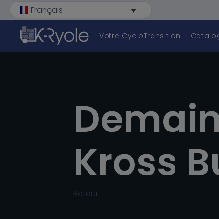
Français
Votre CycloTransition
Catalo
Déb
Demain 
Kross B
Retour