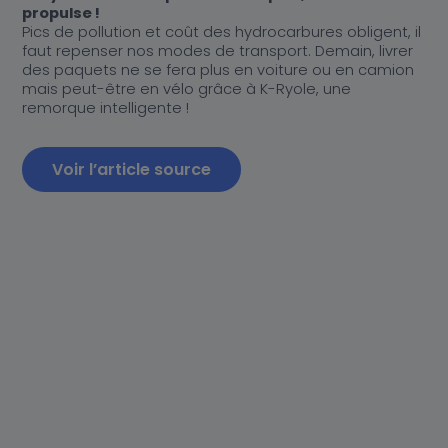
Actualités
Au cœur de K-Ryole
propulse !
Pics de pollution et coût des hydrocarbures obligent, il
Nos partenaires distributeurs
Nos partenaires distributeurs
faut repenser nos modes de transport. Demain, livrer
des paquets ne se fera plus en voiture ou en camion
mais peut-être en vélo grâce à K-Ryole, une
remorque intelligente !
Contact
Voir l’article source