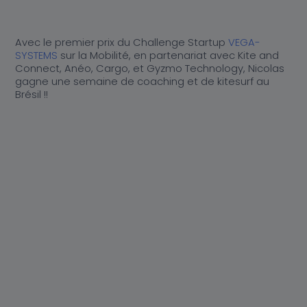
Actualités
Au cœur de K-Ryole
Nos partenaires distributeurs
Nos partenaires distributeurs
Avec le premier prix du Challenge Startup
VEGA-
SYSTEMS
sur la Mobilité, en partenariat avec Kite and
Connect, Anéo, Cargo, et Gyzmo Technology, Nicolas
Contact
gagne une semaine de coaching et de kitesurf au
Brésil !!