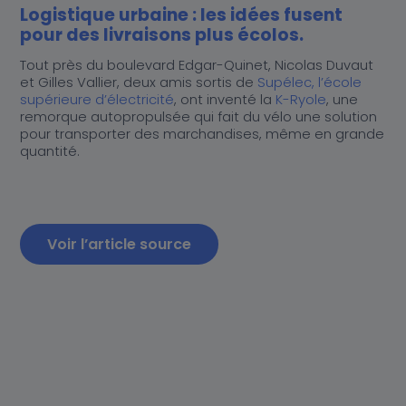
Actualités
Au cœur de K-Ryole
Logistique urbaine : les idées fusent
pour des livraisons plus écolos.
Nos partenaires distributeurs
Nos partenaires distributeurs
Tout près du boulevard Edgar-Quinet, Nicolas Duvaut
et Gilles Vallier, deux amis sortis de
Supélec, l’école
supérieure d’électricité
, ont inventé la
K-Ryole
, une
Contact
remorque autopropulsée qui fait du vélo une solution
pour transporter des marchandises, même en grande
quantité.
Voir l’article source