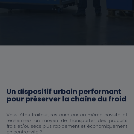
Actualités
Au cœur de K-Ryole
Nos partenaires distributeurs
Nos partenaires distributeurs
Contact
Un dispositif urbain performant
pour préserver la chaîne du froid
Vous êtes traiteur, restaurateur ou même caviste et
recherchez un moyen de transporter des produits
frais et/ou secs plus rapidement et économiquement
en centre
-ville ?