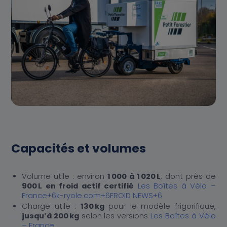
Capacités et volumes
Volume utile : environ
1 000 à 1 020 L
, dont près de
900 L en froid actif certifié
Les Boîtes à Vélo –
France
+6
k-ryole.com
+6
FROID NEWS
+6
Charge utile :
130 kg
pour le modèle frigorifique,
jusqu’à 200 kg
selon les versions
Les Boîtes à Vélo
– France