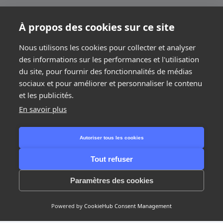
À propos des cookies sur ce site
Nous utilisons les cookies pour collecter et analyser
des informations sur les performances et l'utilisation
Demander un devis
du site, pour fournir des fonctionnalités de médias
sociaux et pour améliorer et personnaliser le contenu
et les publicités.
En savoir plus
Étape suivante
Autoriser tous les cookies
Tout refuser
1/2
Traiteurs & produits frais
Accueil
>
Secteurs
>
Paramètres des cookies
Powered by
CookieHub Consent Management